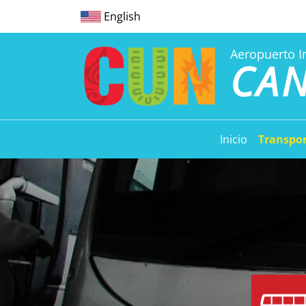
English
Aeropuerto I
CA
Inicio
Transpo