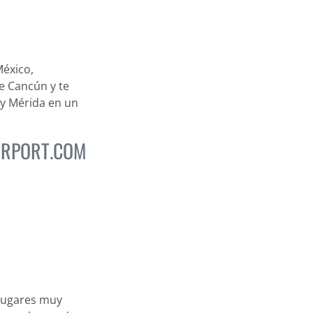
México,
e Cancún y te
 y Mérida en un
IRPORT.COM
 lugares muy