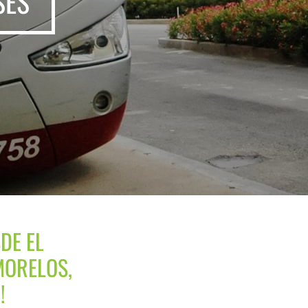
SES
DE EL
MORELOS,
!