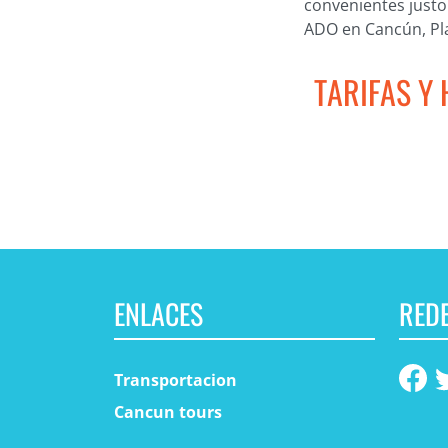
convenientes justo
ADO en Cancún, Pla
TARIFAS Y
ENLACES
REDE
Transportacion
Cancun tours