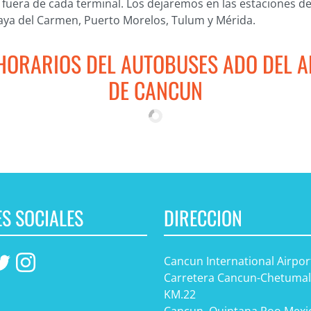
 fuera de cada terminal. Los dejaremos en las estaciones d
ya del Carmen, Puerto Morelos, Tulum y Mérida.
 HORARIOS DEL AUTOBUSES ADO DEL 
DE CANCUN
S SOCIALES
DIRECCION
Cancun International Airpor
Carretera Cancun-Chetumal
KM.22